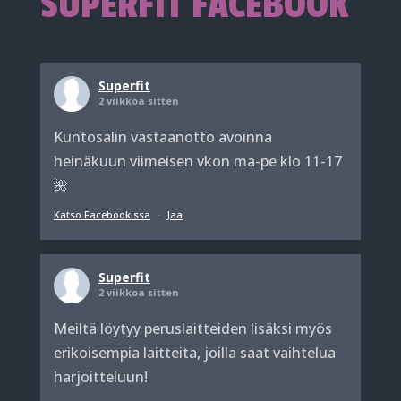
SUPERFIT FACEBOOK
Superfit
2 viikkoa sitten
Kuntosalin vastaanotto avoinna
heinäkuun viimeisen vkon ma-pe klo 11-17
🌺
Katso Facebookissa
·
Jaa
Superfit
2 viikkoa sitten
Meiltä löytyy peruslaitteiden lisäksi myös
erikoisempia laitteita, joilla saat vaihtelua
harjoitteluun!