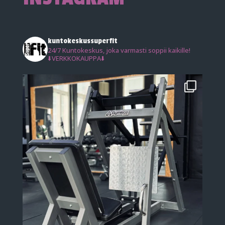
kuntokeskussuperfit
24/7 Kuntokeskus, joka varmasti soppii kaikille!
⬇️VERKKOKAUPPA⬇️