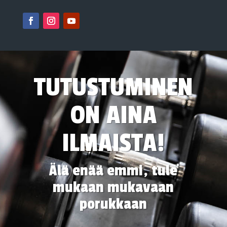
TUTUSTUMINEN
ON AINA
ILMAISTA!
Älä enää emmi, tule
mukaan mukavaan
porukkaan