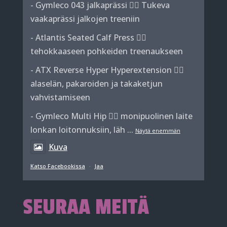
- Gymleco 043 jalkaprässi 👉🏼 Tukeva
vaakaprässi jalkojen treeniin
- Atlantis Seated Calf Press 👉🏼
tehokkaaseen pohkeiden treenaukseen
- ATX Reverse Hyper Hyperextension 👉🏼
alaselän, pakaroiden ja takaketjun
vahvistamiseen
- Gymleco Multi Hip 👉🏼 monipuolinen laite
lonkan loitonnuksiin, läh
...
Näytä enemmän
Kuva
Katso Facebookissa
·
Jaa
SEURAA MEITÄ