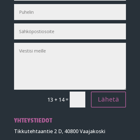
Lähetä
=
13 + 14
YHTEYSTIEDOT
T
i
kkutehtaantie 2 D
, 40800 Vaajakoski